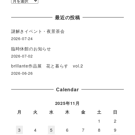
ア
ー
カ
最近の投稿
イ
ブ
謎解きイベント・夜景茶会
2026-07-24
臨時休館のお知らせ
2026-07-02
brillante作品展 花と暮らす vol.2
2026-06-26
Сalendar
2025年11月
月
火
水
木
金
土
日
1
2
3
4
5
6
7
8
9