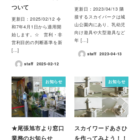
ついて
更新日：2023/04/13 隣
接するスカイパークは城
更新日：2025/02/12 令
山公園内にあり、乳幼児
和7年4月1日から適用開
向け遊具や大型遊具など
始します。☆ 営利・非
年 […]
営利目的の判断基準を新
[…]
staff
2023-04-13
staff
2025-02-12
お知らせ
お知らせ
★尾張旭市より窓口
スカイワードあさひ
業務のお知らせ
を作ってみよう！！