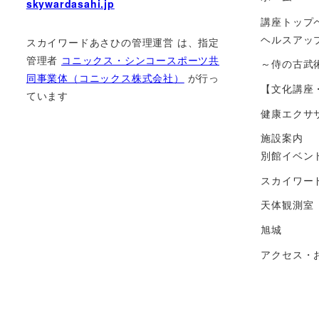
skywardasahi.jp
講座トップ
ヘルスアッ
スカイワードあさひの管理運営 は、指定
管理者
コニックス・シンコースポーツ共
～侍の古武
同事業体（コニックス株式会社）
が⾏っ
【文化講座
ています
健康エク
施設案内
別館イベン
スカイワー
天体観測室
旭城
アクセス・