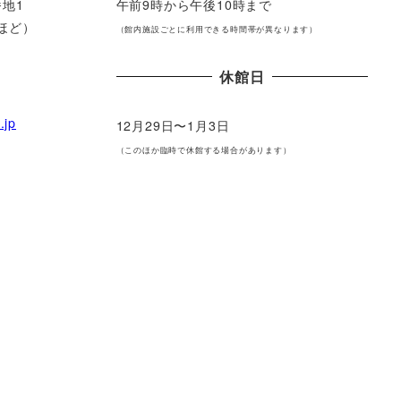
番地1
午前9時から午後10時まで
ほど）
（館内施設ごとに利⽤できる時間帯が異なります）
休館⽇
.jp
12⽉29⽇〜1⽉3⽇
（このほか臨時で休館する場合があります）