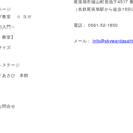
尾張旭市城⼭町⻑池下4517 
ページ
（名鉄尾張旭駅から徒歩15分
プ教室 ☆ ヨガ
電話： 0561-52-1850
術入門～
・教室】
メール：
info@skywardasahi
ササイズ
トステージ
ドあさひ 本館
お問合せ