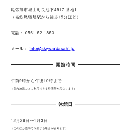
尾張旭市城⼭町⻑池下4517 番地1
（名鉄尾張旭駅から徒歩15分ほど）
電話： 0561-52-1850
メール：
info@skywardasahi.jp
開館時間
午前9時から午後10時まで
（館内施設ごとに利⽤できる時間帯が異なります）
休館⽇
12⽉29⽇〜1⽉3⽇
（このほか臨時で休館する場合があります）